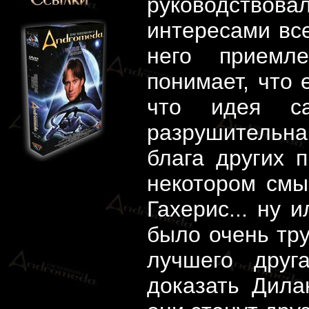
руководствова
интересами вс
него приемл
понимает, что 
что идея са
разрушительн
блага других 
некотором смы
Гахерис... ну 
было очень тр
лучшего друг
доказать Дила