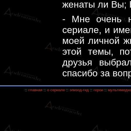
женаты ли Вы; 
- Мне очень 
сериале, и име
моей личной жи
этой темы, п
друзья выбра
спасибо за воп
::
главная
::
о сериале
::
эпизод-гид
::
герои
::
мультимеди