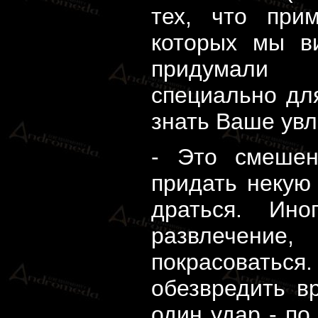
тех, что при
которых мы в
придумали
специально дл
знать Ваше ув
- Это смешен
придать некую
драться. Ин
развлечен
покрасоватьс
обезвредить вр
один удар - по