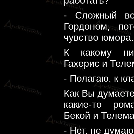
работать?
- Сложный во
Гордоном, по
чувство юмора.
К какому ни
Гахерис и Теле
- Полагаю, к к
Как Вы думаете
какие-то ром
Бекой и Телем
- Нет, не думаю